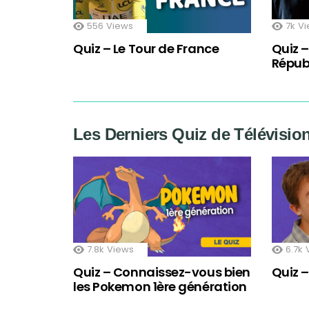
556
Views
7k
Vi
Quiz – Le Tour de France
Quiz –
Répub
Les Derniers Quiz de Télévisio
7.8k
Views
6.7k
Quiz – Connaissez-vous bien
Quiz 
les Pokemon 1ère génération