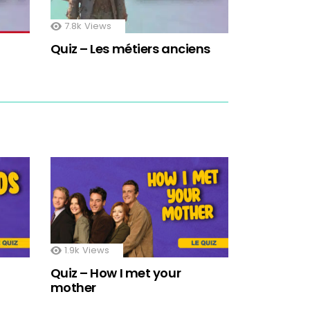
7.8k
Views
Quiz – Les métiers anciens
1.9k
Views
Quiz – How I met your
mother