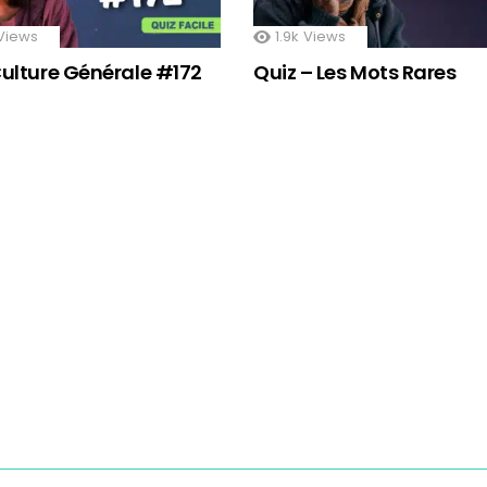
Views
1.9k
Views
Culture Générale #172
Quiz – Les Mots Rares