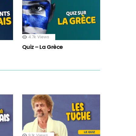
4.7k
Views
Quiz – La Grèce
9.1k
Views