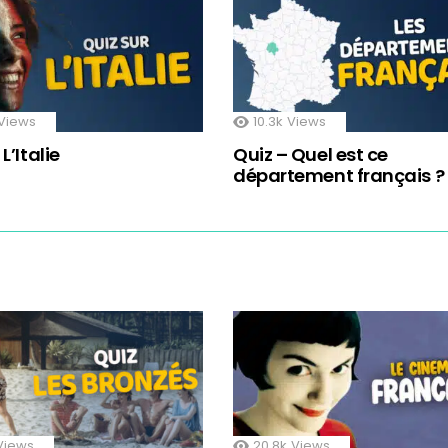
Views
10.3k
Views
L’Italie
Quiz – Quel est ce
département français ?
Views
20.8k
Views