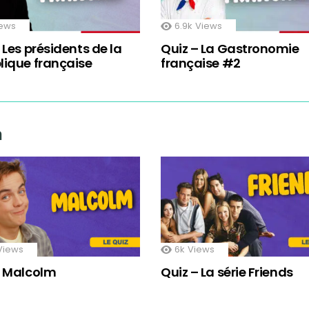
ews
6.9k
Views
 Les présidents de la
Quiz – La Gastronomie
lique française
française #2
n
Views
6k
Views
– Malcolm
Quiz – La série Friends