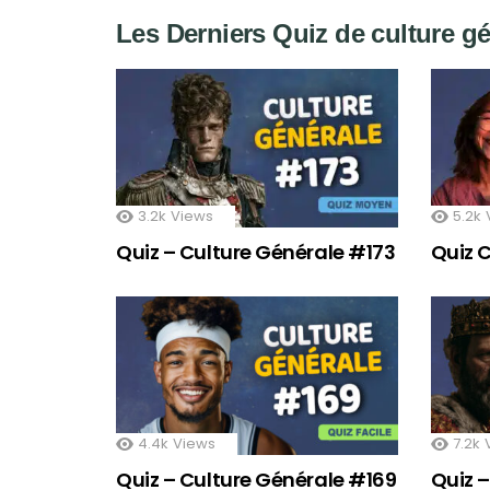
Les Derniers Quiz de culture g
3.2k
Views
5.2k
Quiz – Culture Générale #173
Quiz 
4.4k
Views
7.2k
Quiz – Culture Générale #169
Quiz 