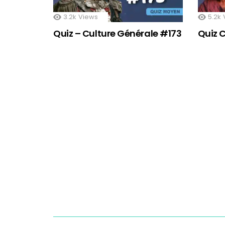
3.2k
Views
5.2k
Quiz – Culture Générale #173
Quiz 