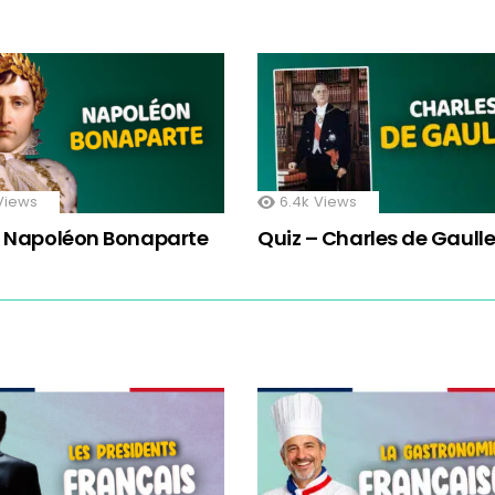
Views
6.4k
Views
– Napoléon Bonaparte
Quiz – Charles de Gaull