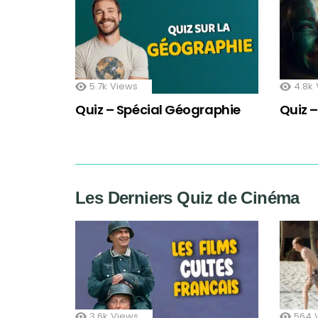
5.7k
Views
4.8k
Quiz – Spécial Géographie
Quiz – 
Les Derniers Quiz de Cinéma
3.6k
Views
564