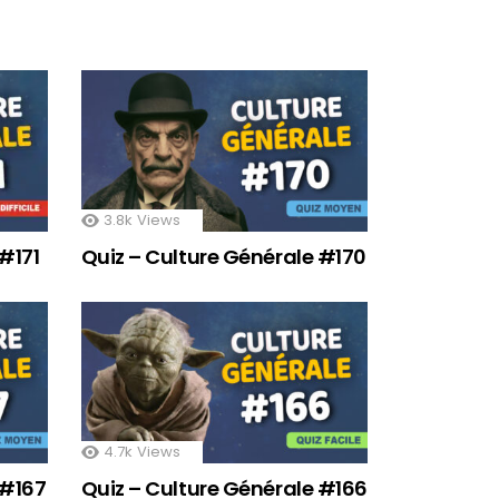
3.8k
Views
#171
Quiz – Culture Générale #170
4.7k
Views
 #167
Quiz – Culture Générale #166