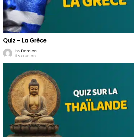
Quiz – La Grèce
by
Damien
il y a un an