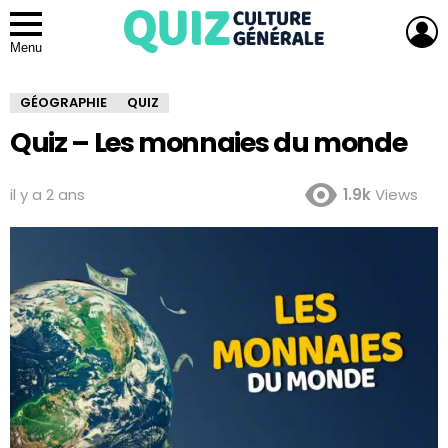
L
Menu
GÉOGRAPHIE
QUIZ
Quiz – Les monnaies du monde
il y a 2 ans
1.9k
Views