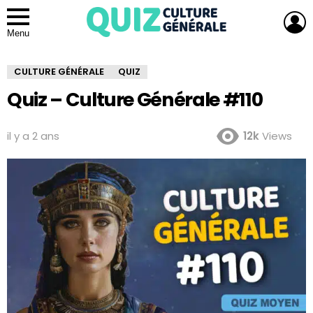
L
Menu
CULTURE GÉNÉRALE
QUIZ
Quiz – Culture Générale #110
il y a 2 ans
12k
Views