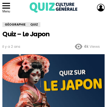
L
Menu
GÉOGRAPHIE
QUIZ
Quiz – Le Japon
il y a 2 ans
4k
Views