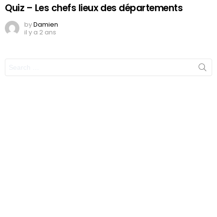
Quiz – Les chefs lieux des départements
by
Damien
il y a 2 ans
Search
for: