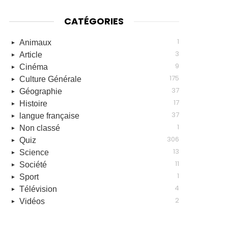
CATÉGORIES
1
Animaux
3
Article
9
Cinéma
175
Culture Générale
37
Géographie
17
Histoire
37
langue française
1
Non classé
306
Quiz
13
Science
11
Société
1
Sport
4
Télévision
2
Vidéos