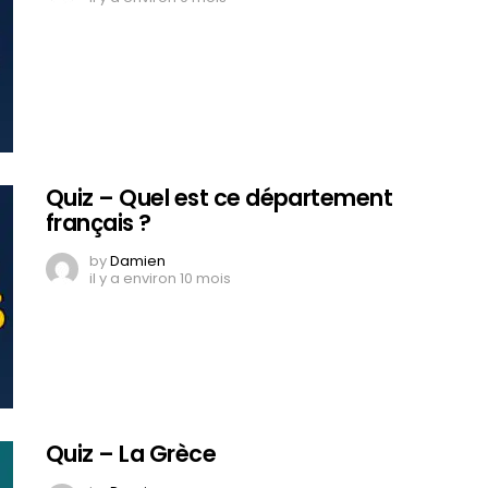
Quiz – Quel est ce département
français ?
by
Damien
il y a environ 10 mois
Quiz – La Grèce