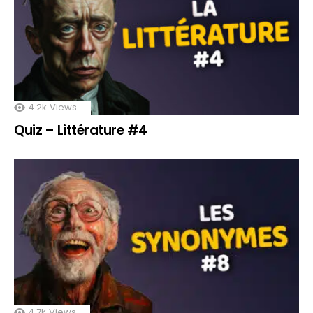
4.2k
Views
Quiz – Littérature #4
4.7k
Views