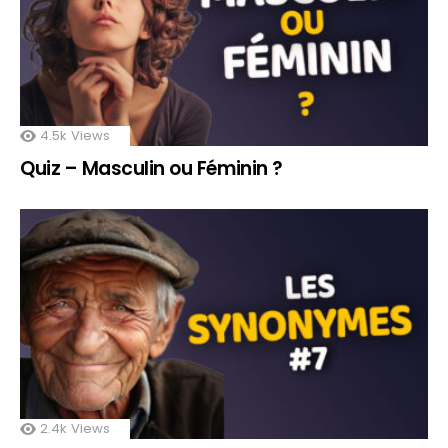
4.5k
Views
Quiz – Masculin ou Féminin ?
2.4k
Views