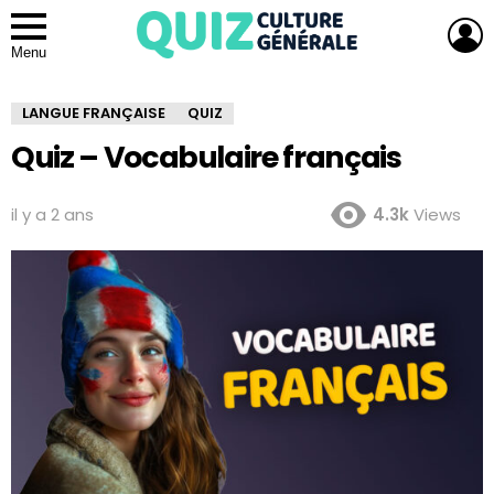
L
Menu
LANGUE FRANÇAISE
QUIZ
Quiz – Vocabulaire français
il y a 2 ans
4.3k
Views