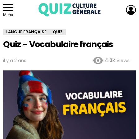
L
Menu
LANGUE FRANÇAISE
QUIZ
Quiz – Vocabulaire français
il y a 2 ans
4.3k
Views