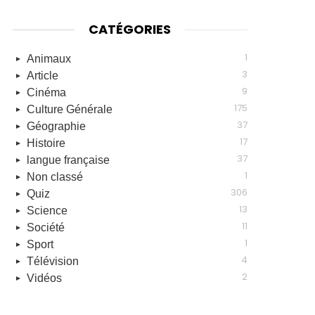
CATÉGORIES
1
Animaux
3
Article
9
Cinéma
175
Culture Générale
37
Géographie
17
Histoire
37
langue française
1
Non classé
306
Quiz
13
Science
11
Société
1
Sport
4
Télévision
2
Vidéos