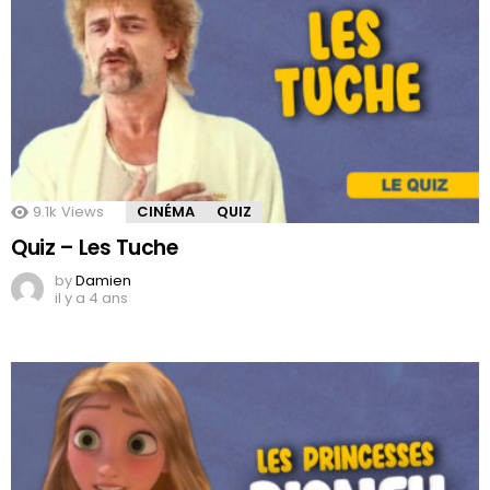
9.1k
Views
CINÉMA
QUIZ
Quiz – Les Tuche
by
Damien
il y a 4 ans