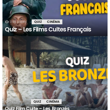
3.9k
Views
QUIZ
CINÉMA
Quiz – Les Films Cultes Français
597
Views
QUIZ
CINÉMA
Quiz Film Culte – Les Bronzés