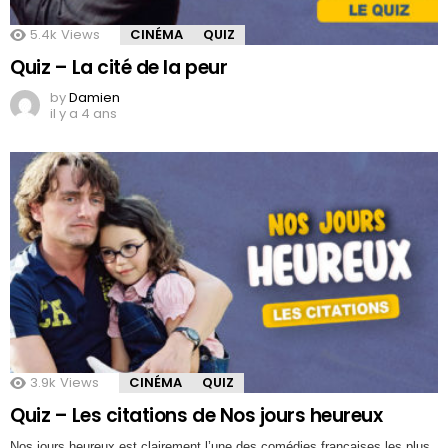
5.4k
Views
CINÉMA
QUIZ
Quiz – La cité de la peur
by
Damien
il y a 4 ans
3.9k
Views
CINÉMA
QUIZ
Quiz – Les citations de Nos jours heureux
Nos jours heureux est clairement l’une des comédies françaises les plus