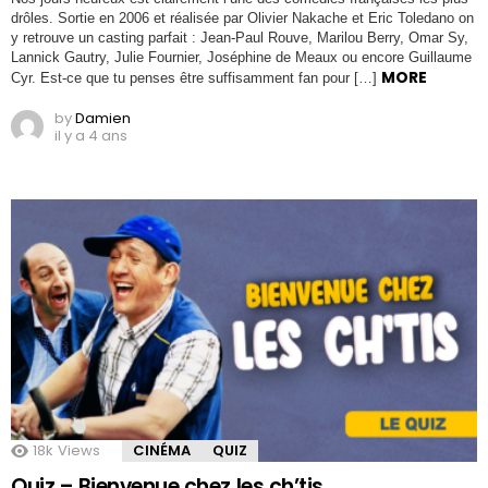
drôles. Sortie en 2006 et réalisée par Olivier Nakache et Eric Toledano on
y retrouve un casting parfait : Jean-Paul Rouve, Marilou Berry, Omar Sy,
Lannick Gautry, Julie Fournier, Joséphine de Meaux ou encore Guillaume
MORE
Cyr. Est-ce que tu penses être suffisamment fan pour […]
by
Damien
il y a 4 ans
18k
Views
CINÉMA
QUIZ
Quiz – Bienvenue chez les ch’tis