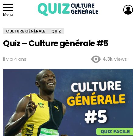
L
Menu
CULTURE GÉNÉRALE
QUIZ
Quiz – Culture générale #5
il y a 4 ans
4.3k
Views