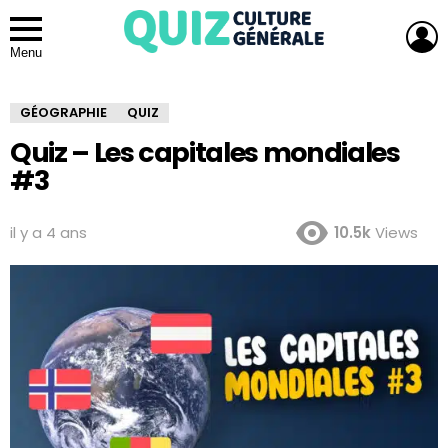
L
Menu
GÉOGRAPHIE
QUIZ
Quiz – Les capitales mondiales
#3
il y a 4 ans
10.5k
Views