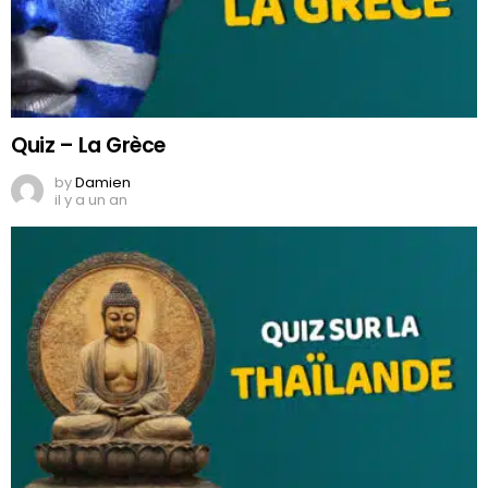
Quiz – La Grèce
by
Damien
il y a un an