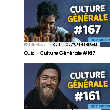
8.8k
Views
QUIZ
CULTURE GÉNÉRALE
Quiz – Culture Générale #167