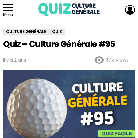
L
Menu
CULTURE GÉNÉRALE
QUIZ
Quiz – Culture Générale #95
il y a 2 ans
3.1k
Views