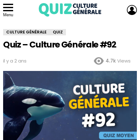
L
Menu
CULTURE GÉNÉRALE
QUIZ
Quiz – Culture Générale #92
il y a 2 ans
4.7k
Views