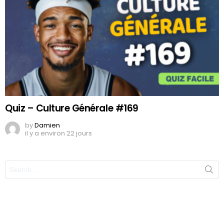
Quiz – Culture Générale #169
by
Damien
il y a environ 22 jours
Search
for: