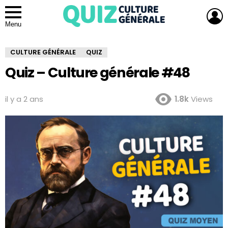
L
Menu
CULTURE GÉNÉRALE
QUIZ
Quiz – Culture générale #48
il y a 2 ans
1.8k
Views