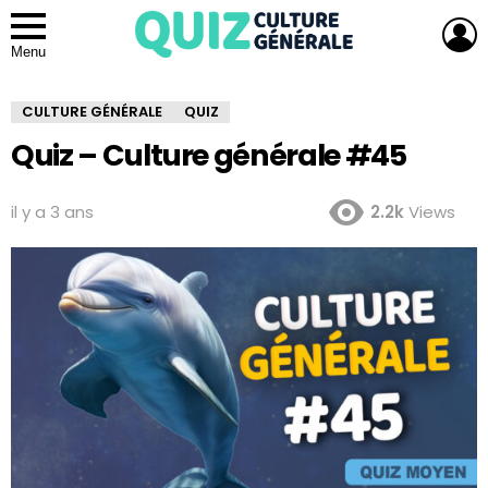
L
Menu
CULTURE GÉNÉRALE
QUIZ
Quiz – Culture générale #45
il y a 3 ans
2.2k
Views