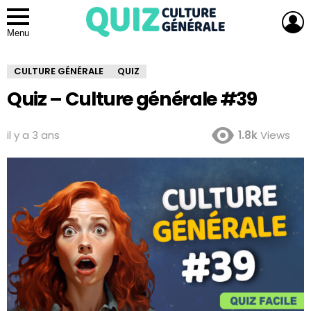
L
Menu
CULTURE GÉNÉRALE
QUIZ
Quiz – Culture générale #39
il y a 3 ans
1.8k
Views