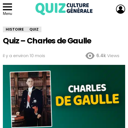
L
Menu
HISTOIRE
QUIZ
Quiz – Charles de Gaulle
il y a environ 10 mois
6.4k
Views