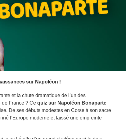
nnaissances sur Napoléon !
rante et la chute dramatique de l’un des
re de France ? Ce
quiz sur Napoléon Bonaparte
rtise. De ses débuts modestes en Corse à son sacre
nné l’Europe moderne et laissé une empreinte
 tu as l’étoffe d’un grand stratège ou si tu dois