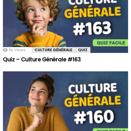
6k
Views
CULTURE GÉNÉRALE
QUIZ
Quiz – Culture Générale #163