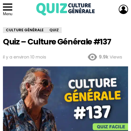
L
Menu
CULTURE GÉNÉRALE
QUIZ
Quiz – Culture Générale #137
il y a environ 10 mois
9.9k
Views