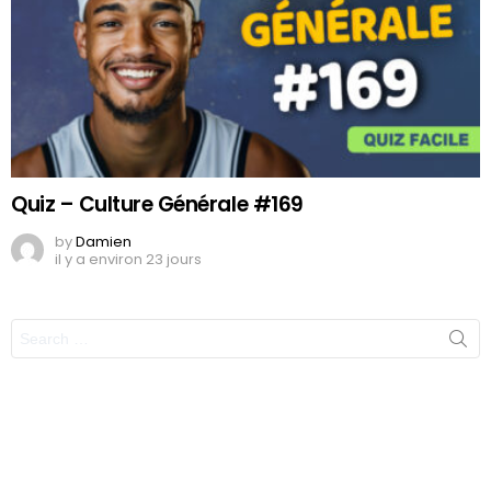
Quiz – Culture Générale #169
by
Damien
il y a environ 23 jours
Search
for: