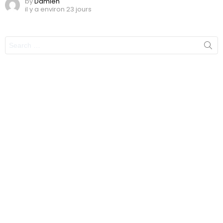
by
Damien
il y a environ 23 jours
Search
for: