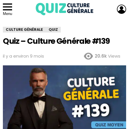
L
Menu
CULTURE GÉNÉRALE
QUIZ
Quiz – Culture Générale #139
il y a environ 9 mois
20.6k
Views