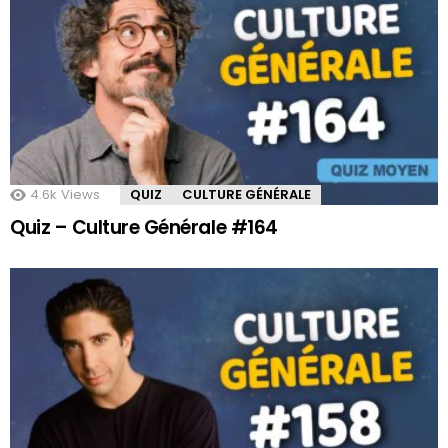
4.6k
Views
QUIZ
CULTURE GÉNÉRALE
Quiz – Culture Générale #164