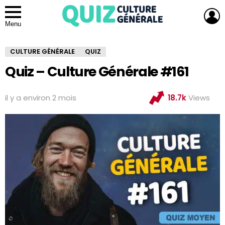
L
Menu
CULTURE GÉNÉRALE
QUIZ
Quiz – Culture Générale #161
il y a environ 2 mois
18.7k
Views