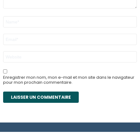
r
e
*
N
o
m
*
E
-
m
a
S
i
i
l
t
*
e
w
Enregistrer mon nom, mon e-mail et mon site dans le navigateur
e
pour mon prochain commentaire.
b