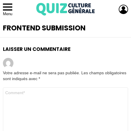
L
Menu
FRONTEND SUBMISSION
LAISSER UN COMMENTAIRE
Votre adresse e-mail ne sera pas publiée.
Les champs obligatoires
sont indiqués avec
*
C
o
m
m
e
n
t
a
i