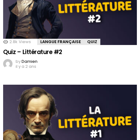
2.8k
Views
LANGUE FRANÇAISE
QUIZ
Quiz – Littérature #2
by
Damien
il y a 2 ans