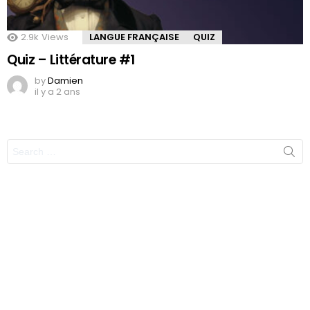
2.9k
Views
LANGUE FRANÇAISE
QUIZ
Quiz – Littérature #1
by
Damien
il y a 2 ans
Search
for: