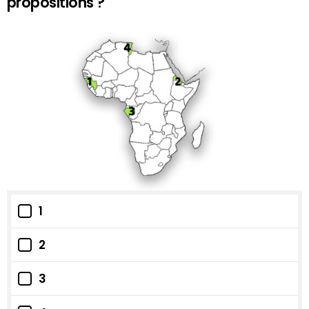
propositions ?
1
2
3