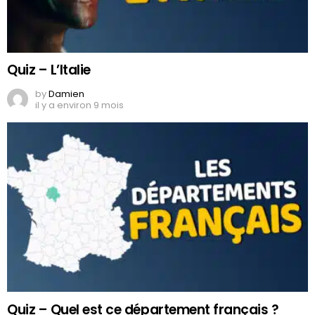
Quiz – L’Italie
by
Damien
il y a environ 9 mois
Quiz – Quel est ce département français ?