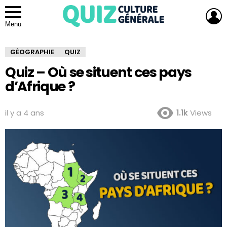
L
Menu
GÉOGRAPHIE
QUIZ
Quiz – Où se situent ces pays
d’Afrique ?
il y a 4 ans
1.1k
Views