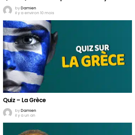
by
Damien
il y a environ 10 mois
Quiz – La Grèce
by
Damien
il y a un an