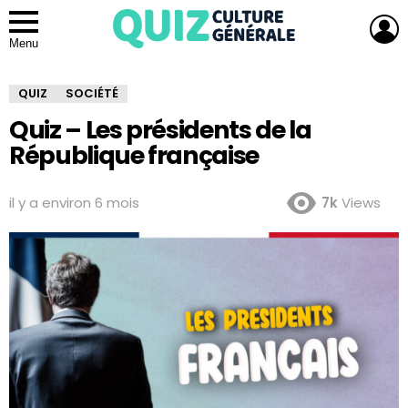
L
Menu
QUIZ
SOCIÉTÉ
Quiz – Les présidents de la
République française
il y a environ 6 mois
7k
Views