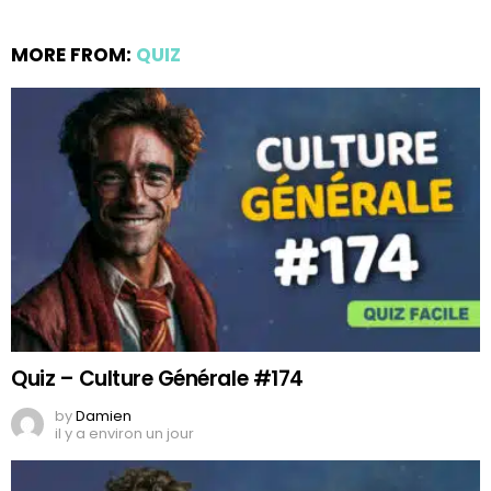
MORE FROM:
QUIZ
Quiz – Culture Générale #174
by
Damien
il y a environ un jour