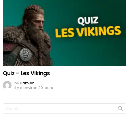
Quiz – Les Vikings
by
Damien
il y a environ 20 jours
Search
for: