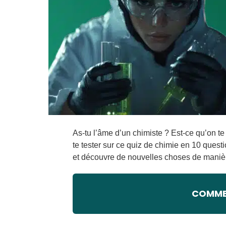
As-tu l’âme d’un chimiste ? Est-ce qu’on t
te tester sur ce quiz de chimie en 10 quest
et découvre de nouvelles choses de maniè
COMMEN