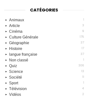
CATÉGORIES
1
Animaux
3
Article
9
Cinéma
175
Culture Générale
37
Géographie
17
Histoire
37
langue française
1
Non classé
306
Quiz
13
Science
11
Société
1
Sport
4
Télévision
2
Vidéos