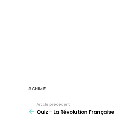
CHIMIE
Article précédent
See
Quiz – La Révolution Française
more