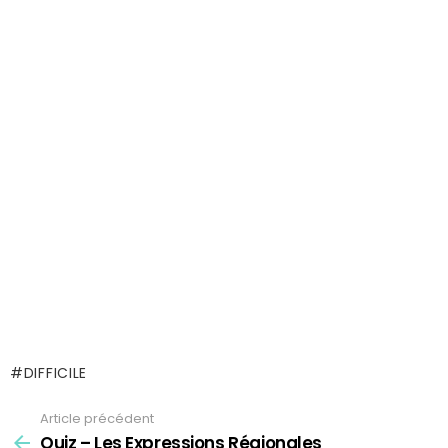
DIFFICILE
Article précédent
See
more
Quiz – Les Expressions Régionales