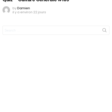
by
Damien
il y a environ 22 jours
Search
for: