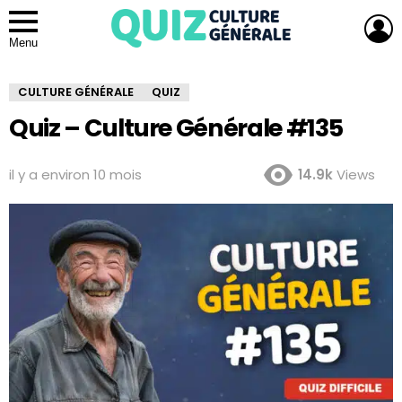
L
Menu
CULTURE GÉNÉRALE
QUIZ
Quiz – Culture Générale #135
il y a environ 10 mois
14.9k
Views